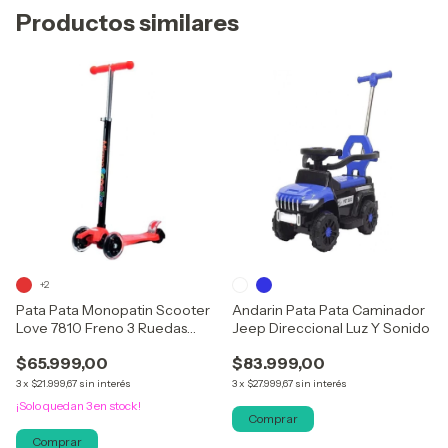
Productos similares
+2
Pata Pata Monopatin Scooter
Andarin Pata Pata Caminador
Love 7810 Freno 3 Ruedas
Jeep Direccional Luz Y Sonido
Promo
$65.999,00
$83.999,00
3
x
$21.999,67
sin interés
3
x
$27.999,67
sin interés
¡Solo quedan
3
en stock!
Comprar
Comprar