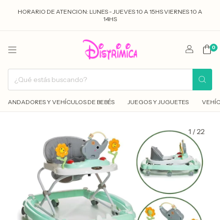
HORARIO DE ATENCION: LUNES - JUEVES 10 A 15HS VIERNES 10 A
14HS
0
ANDADORES Y VEHÍCULOS DE BEBÉS
JUEGOS Y JUGUETES
VEHÍC
1
/
22