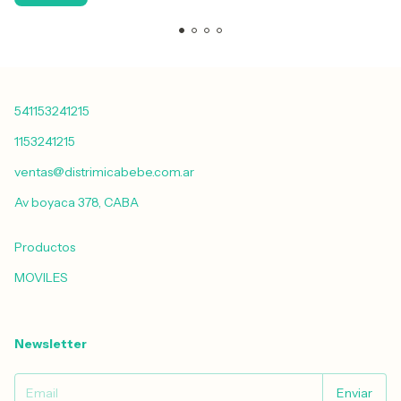
541153241215
1153241215
ventas@distrimicabebe.com.ar
Av boyaca 378, CABA
Productos
MOVILES
Newsletter