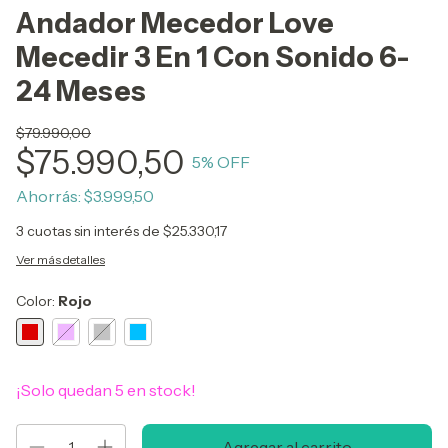
Andador Mecedor Love
Mecedir 3 En 1 Con Sonido 6-
24 Meses
$79.990,00
$75.990,50
5
% OFF
Ahorrás:
$3.999,50
3
cuotas sin interés de
$25.330,17
Ver más detalles
Color:
Rojo
¡Solo quedan
5
en stock!