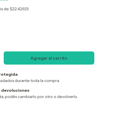
rés de
$22.426,13
rotegida
uidados durante toda la compra.
 devoluciones
sta, podés cambiarlo por otro o devolverlo.