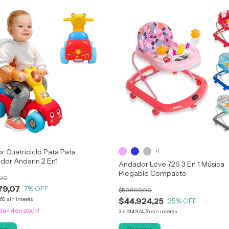
 Cuatriciclo Pata Pata
+1
dor Andarin 2 En1
Andador Love 726 3 En 1 Música
Plegable Compacto
,00
79,07
7
% OFF
$59.899,00
,69
sin interés
$44.924,25
25
% OFF
edan
4
en stock!
3
x
$14.974,75
sin interés
rar