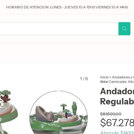
HORARIO DE ATENCION: LUNES - JUEVES 10 A 15HS VIERNES 10 A 14HS
Inicio
>
Andadores y V
1
/
6
Bebe Caminador Altu
Andador
Regulab
$81.599,00
$67.278
Ahorrás:
$14.32