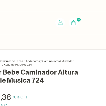
0
ehículos de Bebés
>
Andadores y Caminadores
>
Andador
ra Regulable Musica 724
 Bebe Caminador Altura
le Musica 724
,38
18
% OFF
0,62