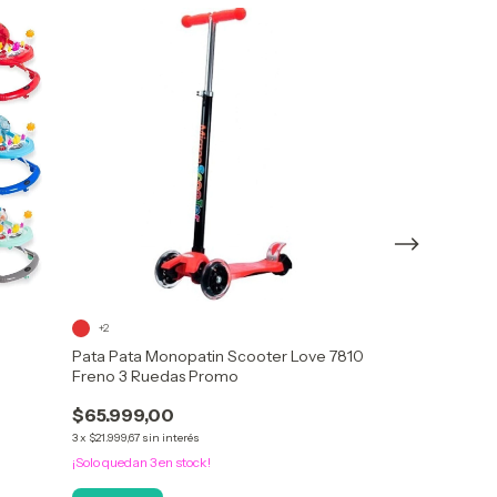
+2
3 colores
Pata Pata Monopatin Scooter Love 7810
Pata Pata And
Freno 3 Ruedas Promo
Sonido Bebe Z
$65.999,00
$118.999,00
3
x
$21.999,67
sin interés
3
x
$39.666,33
sin inte
¡Solo quedan
3
en stock!
¡No te lo pierdas, es