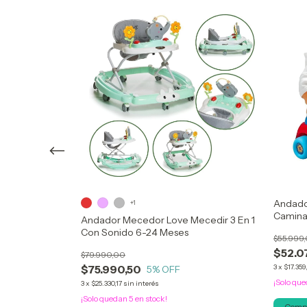
Andador
+1
Camina
En 1 Con Piano
Andador Mecedor Love Mecedir 3 En 1
Con Sonido 6-24 Meses
$55.999
$52.0
$79.990,00
$75.990,50
3
x
$17.359
5
% OFF
¡Solo qu
3
x
$25.330,17
sin interés
¡Solo quedan
5
en stock!
Comp