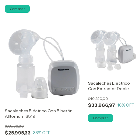
Comprar
Sacaleches Eléctrico
Con Extractor Doble
Alltomom 6820
$40.250,00
$33.966,97
16
% OFF
Sacaleches Eléctrico Con Biberón
Alltomom 6819
$38.799,00
$25.995,33
33
% OFF