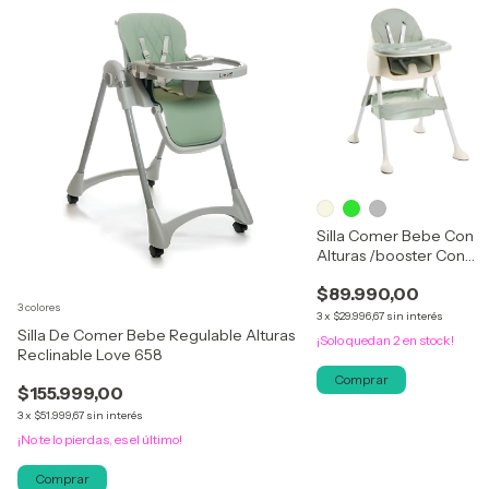
Silla Comer Bebe Con
Alturas /booster Con
Posiciones Altura
$89.990,00
3 colores
3
x
$29.996,67
sin interés
Silla De Comer Bebe Regulable Alturas
¡Solo quedan
2
en stock!
Reclinable Love 658
Comprar
$155.999,00
3
x
$51.999,67
sin interés
¡No te lo pierdas, es el último!
Comprar