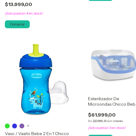
$13.999,00
¡Solo quedan
4
en stock!
Esterilizador De
Microondas Chicco Beb
Mamaderas Oferta!
$61.999,00
3
x
$20.666,33
sin interés
+1
¡Solo quedan
3
en stock!
Vaso / Vasito Bebe 2 En 1 Chicco