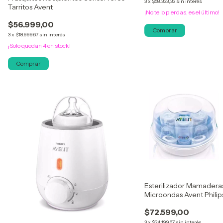
3
x
$58.333,33
sin interés
Tarritos Avent
¡No te lo pierdas, es el último!
$56.999,00
Comprar
3
x
$18.999,67
sin interés
¡Solo quedan
4
en stock!
Esterilizador Mamadera
Microondas Avent Philip
$72.599,00
3
x
$24.199,67
sin interés