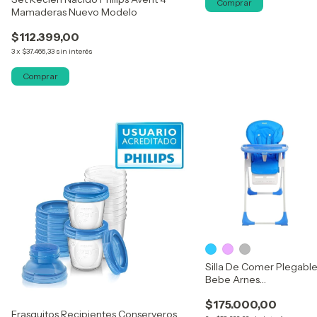
Mamaderas Nuevo Modelo
$112.399,00
3
x
$37.466,33
sin interés
Comprar
Silla De Comer Plegabl
Bebe Arnes
Distrimicabebe
$175.000,00
Frasquitos Recipientes Conserveros