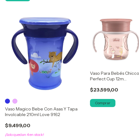
Vaso Para Bebés Chicc
Perfect Cup 12m
Antiderrame Rosa 360°
$23.599,00
Comprar
Vaso Magico Bebe Con Asas Y Tapa
Involcable 210ml Love 9162
$9.499,00
¡Solo quedan
4
en stock!