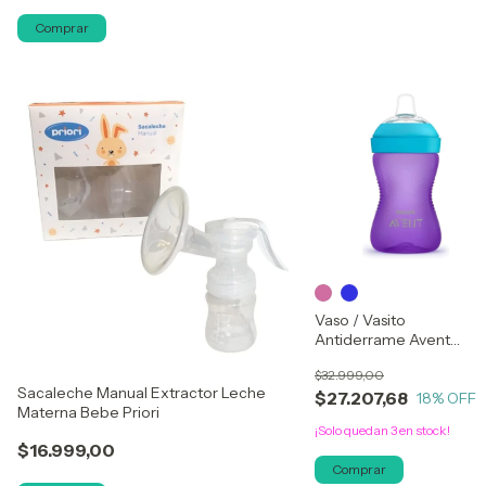
Comprar
Vaso / Vasito
Antiderrame Avent
Grippy 300ml 9+
$32.999,00
Sacaleche Manual Extractor Leche
$27.207,68
18
% OFF
Materna Bebe Priori
¡Solo quedan
3
en stock!
$16.999,00
Comprar