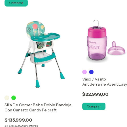
Vaso / Vasito
Antiderrame Avent Easy
Sip 260ml
$22.999,00
Silla De Comer Bebe Doble Bandeja
Comprar
Con Canasto Candy Felcraft
$135.999,00
3
x
$45.333,00
sin interés