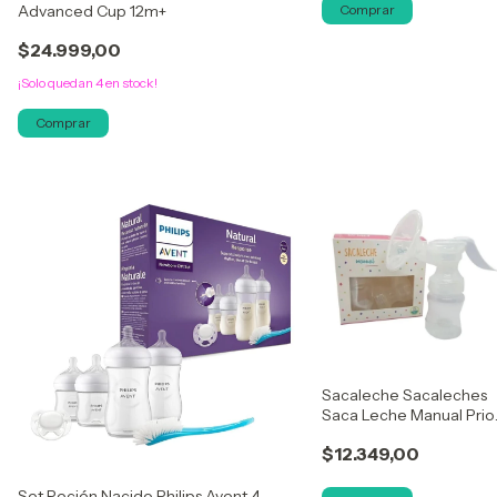
Advanced Cup 12m+
$24.999,00
¡Solo quedan
4
en stock!
Comprar
Sacaleche Sacaleches
Saca Leche Manual Prior
Novedad
$12.349,00
Set Recién Nacido Philips Avent 4