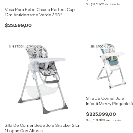
3
x
$18.511,00
sin interés
Vaso Para Bebe Chicco Perfect Cup
12m Antiderrame Verde 360°
$23.599,00
SIN STOCK
SIN STOCK
Silla De Comer Joie
Infanti Mimzy Plegable 5
Alturas M1013
$225.999,00
3
x
$75.333,00
sin interés
Silla De Comer Bebe Joie Snacker 2 En
1 Logan Con Alturas