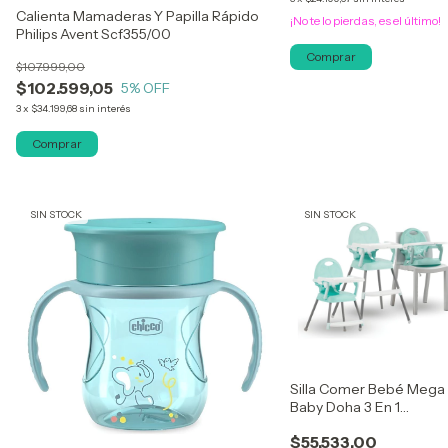
Calienta Mamaderas Y Papilla Rápido
¡No te lo pierdas, es el último!
Philips Avent Scf355/00
$107.999,00
$102.599,05
5
% OFF
3
x
$34.199,68
sin interés
SIN STOCK
SIN STOCK
Silla Comer Bebé Mega
Baby Doha 3 En 1
Convertible Verde
$55.533,00