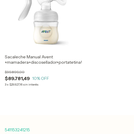
Sacaleche Manual Avent
+mamadera+discosellador+portatetina!
$99.899,00
$89.781,49
10
% OFF
3
x
$29.927,16
sin interés
541153241215