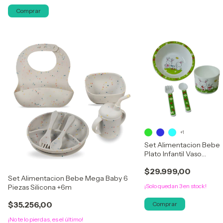
Comprar
+1
Set Alimentacion Bebe
Plato Infantil Vaso
Cubiertos Loopi
$29.999,00
Set Alimentacion Bebe Mega Baby 6
¡Solo quedan
3
en stock!
Piezas Silicona +6m
$35.256,00
Comprar
¡No te lo pierdas, es el último!