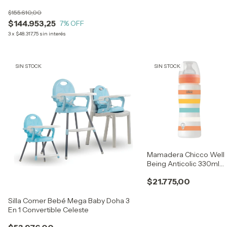
$155.610,00
$144.953,25
7
% OFF
3
x
$48.317,75
sin interés
SIN STOCK
SIN STOCK
Mamadera Chicco Well
Being Anticolic 330ml
4m+ Flujo Rápido
$21.775,00
Silla Comer Bebé Mega Baby Doha 3
En 1 Convertible Celeste