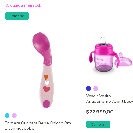
¡Solo quedan
4
en stock!
Comprar
Vaso / Vasito
Antiderrame Avent Easy
Sip 6m+ 200ml
$22.999,00
Primera Cuchara Bebe Chicco 8m+
Comprar
Distrimicabebe