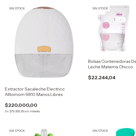
SIN STOCK
SIN STOCK
Bolsas Contenedoras D
Leche Materna Chicco
$22.244,04
Extractor Sacaleche Electrico
Alltomom 6810 Manos Libres
$220.000,00
3
x
$73.333,33
sin interés
SIN STOCK
SIN STOCK