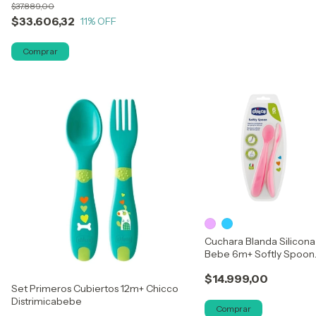
$37.889,00
$33.606,32
11
% OFF
Cuchara Blanda Silicona
Bebe 6m+ Softly Spoon
X2 Chicco
$14.999,00
Set Primeros Cubiertos 12m+ Chicco
Distrimicabebe
Comprar