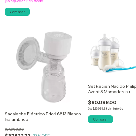
¡Solo quedan
2
en stock!
Comprar
Set Recién Nacido Phili
Avent 3 Mamaderas +
Cepillo
$80.098,00
3
x
$26.699,33
sin interés
Sacaleche Eléctrico Priori 6813 Blanco
Inalambrico
Comprar
$51.990,00
$37.822,72
27
% OFF