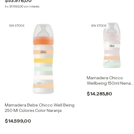
$53.976,00
3
x
$17.992,00
sin interés
SIN STOCK
SIN STOCK
Mamadera Chicco
Wellbeing 150ml Nena
Anticolico 0+ Rosa
$14.285,80
Mamadera Bebe Chicco Well Being
250 Ml Colores Color Naranja
$14.599,00