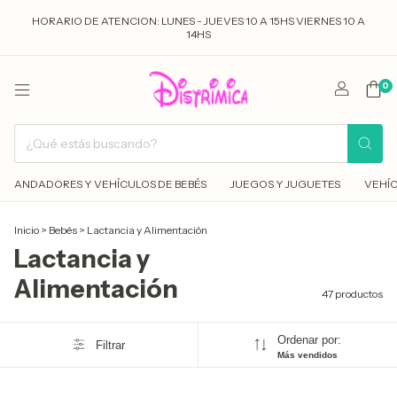
HORARIO DE ATENCION: LUNES - JUEVES 10 A 15HS VIERNES 10 A
14HS
0
ANDADORES Y VEHÍCULOS DE BEBÉS
JUEGOS Y JUGUETES
VEHÍC
Inicio
>
Bebés
>
Lactancia y Alimentación
Lactancia y
Alimentación
47 productos
Ordenar por:
Filtrar
Más vendidos