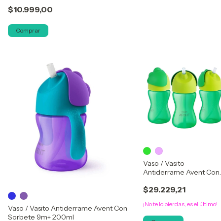
$10.999,00
Comprar
Vaso / Vasito
Antiderrame Avent Con
Sorbete 12m+ 300ml
$29.229,21
¡No te lo pierdas, es el último!
Vaso / Vasito Antiderrame Avent Con
Sorbete 9m+ 200ml