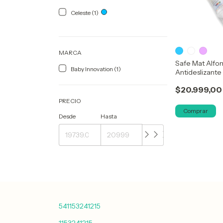
Celeste (1)
MARCA
Safe Mat Alfo
Baby Innovation (1)
Antideslizante
Innovation
$20.999,00
PRECIO
Comprar
Desde
Hasta
541153241215
1153241215