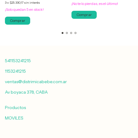
3
x
$25.330,17
sin interés
¡No te lo pierdas, es el último!
¡Solo quedan
5
en stock!
Comprar
Comprar
541153241215
1153241215
ventas@distrimicabebe.com.ar
Av boyaca 378, CABA
Productos
MOVILES