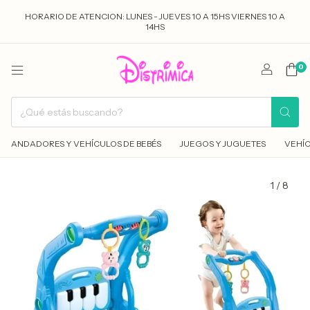
HORARIO DE ATENCION: LUNES - JUEVES 10 A 15HS VIERNES 10 A
14HS
0
ANDADORES Y VEHÍCULOS DE BEBÉS
JUEGOS Y JUGUETES
VEHÍC
1
/
8