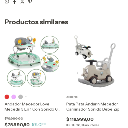
Productos similares
+1
3 colores
Andador Mecedor Love
Pata Pata Andarin Mecedor
Mecedir 3 En 1 Con Sonido 6-
Caminador Sonido Bebe Zip
24 Meses
$79.990,00
$118.999,00
$75.990,50
5
% OFF
3
x
$39.666,33
sin interés